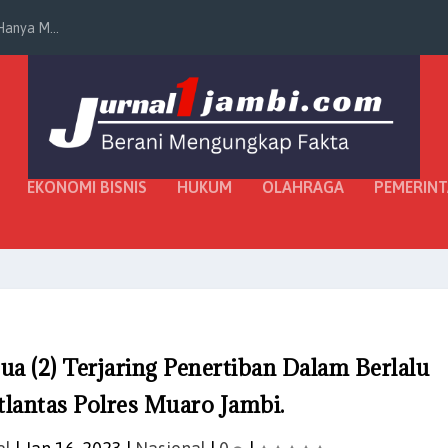
anya M...
EKONOMI BISNIS
HUKUM
OLAHRAGA
PEMERIN
a (2) Terjaring Penertiban Dalam Berlalu
tlantas Polres Muaro Jambi.