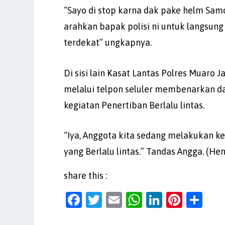
“Sayo di stop karna dak pake helm Samo 
arahkan bapak polisi ni untuk langsung 
terdekat” ungkapnya.
Di sisi lain Kasat Lantas Polres Muar
melalui telpon seluler membenarkan 
kegiatan Penertiban Berlalu lintas.
“Iya, Anggota kita sedang melakukan 
yang Berlalu lintas.” Tandas Angga. (He
share this :
F
T
E
W
Li
Pi
S
a
w
m
h
n
nt
h