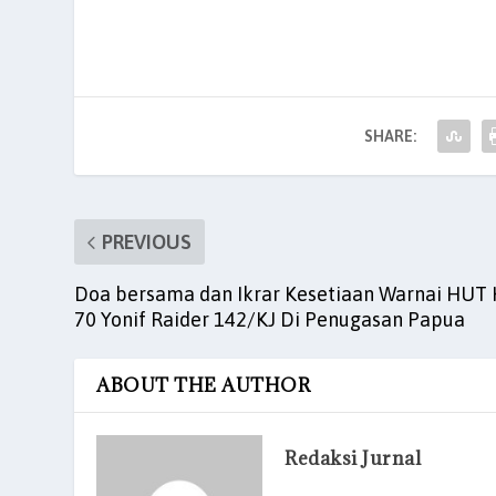
c
itt
ai
at
k
er
ar
e
er
l
s
e
es
e
b
A
dI
t
o
p
n
SHARE:
o
p
k
PREVIOUS
Doa bersama dan Ikrar Kesetiaan Warnai HUT 
70 Yonif Raider 142/KJ Di Penugasan Papua
ABOUT THE AUTHOR
Redaksi Jurnal