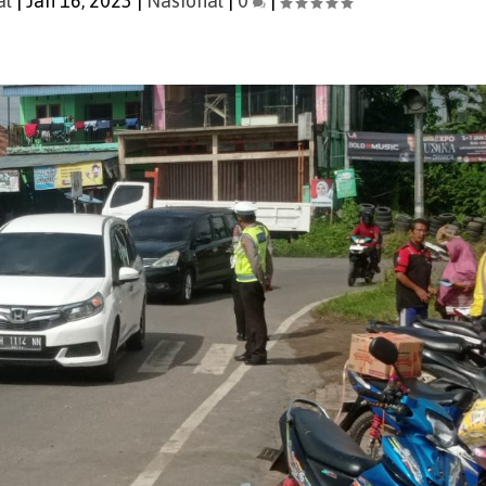
al
|
Jan 16, 2023
|
Nasional
|
0
|