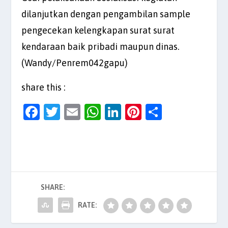
dilanjutkan dengan pengambilan sample
pengecekan kelengkapan surat surat
kendaraan baik pribadi maupun dinas.
(Wandy/Penrem042gapu)
share this :
F
T
E
W
Li
Pi
S
a
w
m
h
n
nt
h
c
itt
ai
at
k
er
ar
e
er
l
s
e
es
e
b
A
dI
t
SHARE:
o
p
n
o
p
RATE:
k