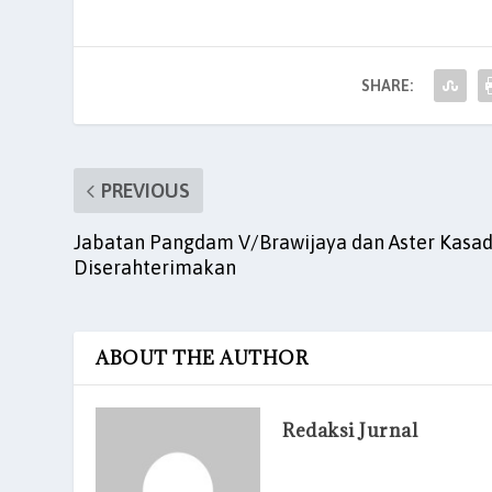
e
er
l
s
e
es
e
b
A
dI
t
o
p
n
SHARE:
o
p
k
PREVIOUS
Jabatan Pangdam V/Brawijaya dan Aster Kasa
Diserahterimakan
ABOUT THE AUTHOR
Redaksi Jurnal