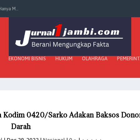
anya M...
EKONOMI BISNIS
HUKUM
OLAHRAGA
PEMERIN
ya Kodim 0420/Sarko Adakan Baksos Dono
Darah