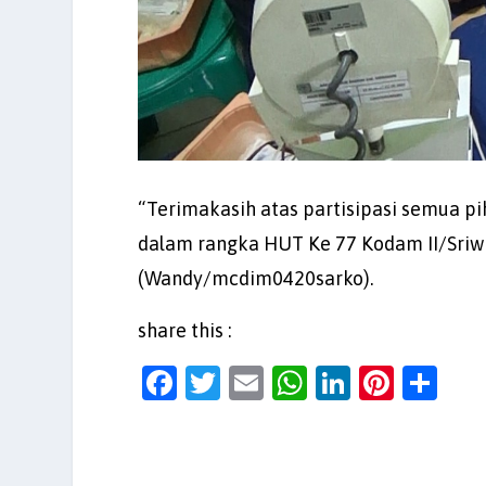
“Terimakasih atas partisipasi semua pi
dalam rangka HUT Ke 77 Kodam II/Sriwi
(Wandy/mcdim0420sarko).
share this :
F
T
E
W
Li
Pi
S
a
w
m
h
n
nt
h
c
itt
ai
at
k
er
ar