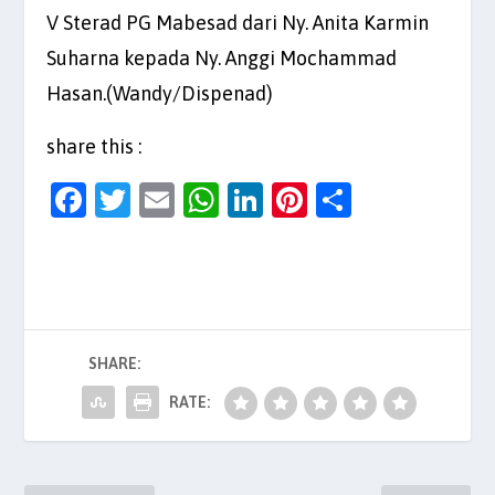
V Sterad PG Mabesad dari Ny. Anita Karmin
Suharna kepada Ny. Anggi Mochammad
Hasan.(Wandy/Dispenad)
share this :
F
T
E
W
Li
Pi
S
a
w
m
h
n
nt
h
c
itt
ai
at
k
er
ar
e
er
l
s
e
es
e
b
A
dI
t
SHARE:
o
p
n
o
p
RATE:
k