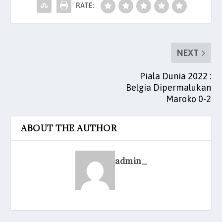
o
p
RATE:
k
NEXT
Piala Dunia 2022 :
Belgia Dipermalukan
Maroko 0-2
ABOUT THE AUTHOR
admin_