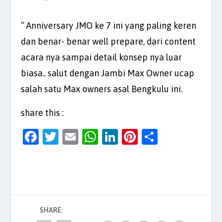
“ Anniversary JMO ke 7 ini yang paling keren
dan benar- benar well prepare, dari content
acara nya sampai detail konsep nya luar
biasa.. salut dengan Jambi Max Owner ucap
salah satu Max owners asal Bengkulu ini.
share this :
F
T
E
W
Li
Pi
S
a
w
m
h
n
nt
h
c
itt
ai
at
k
er
ar
e
er
l
s
e
es
e
b
A
dI
t
SHARE:
o
p
n