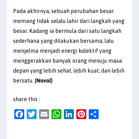
Pada akhirnya, sebuah perubahan besar
memang tidak selalu lahir dari langkah yang
besar. Kadang ia bermula dari satu langkah
sederhana yang dilakukan bersama, lalu
menjelma menjadi energi kolektif yang
menggerakkan banyak orang menuju masa
depan yang lebih sehat, lebih kuat, dan lebih
bersatu.
(Noval)
share this :
F
T
E
W
Li
Pi
S
a
w
m
h
n
nt
h
c
itt
ai
at
k
er
ar