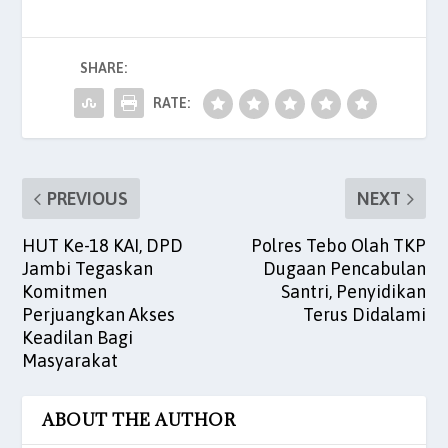
e
er
l
s
e
es
e
b
A
dI
t
SHARE:
o
p
n
o
p
RATE:
k
PREVIOUS
NEXT
HUT Ke-18 KAI, DPD
Polres Tebo Olah TKP
Jambi Tegaskan
Dugaan Pencabulan
Komitmen
Santri, Penyidikan
Perjuangkan Akses
Terus Didalami
Keadilan Bagi
Masyarakat
ABOUT THE AUTHOR