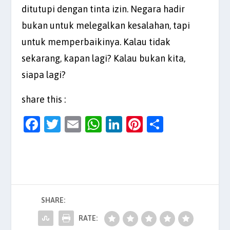
ditutupi dengan tinta izin. Negara hadir
bukan untuk melegalkan kesalahan, tapi
untuk memperbaikinya. Kalau tidak
sekarang, kapan lagi? Kalau bukan kita,
siapa lagi?
share this :
F
T
E
W
Li
Pi
S
a
w
m
h
n
nt
h
c
itt
ai
at
k
er
ar
e
er
l
s
e
es
e
b
A
dI
t
SHARE:
o
p
n
o
p
RATE: