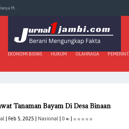
anya M...
EKONOMI BISNIS
HUKUM
OLAHRAGA
PEMERIN
Rawat Tanaman Bayam Di Desa Binaan
al
|
Feb 5, 2025
|
Nasional
|
0
|