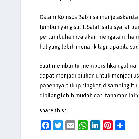
Dalam Komsos Babinsa menjelaskan,t
tumbuh yang sulit. Salah satu syarat pe
pertumbuhannya akan mengalami hamba
hal yang lebih menarik lagi, apabila s
Saat membantu membersihkan gulma, 
dapat menjadi pilihan untuk menjadi u
panennya cukup singkat, disamping itu 
dibilang lebih mudah dari tanaman lain
share this :
F
T
E
W
Li
Pi
S
a
w
m
h
n
nt
h