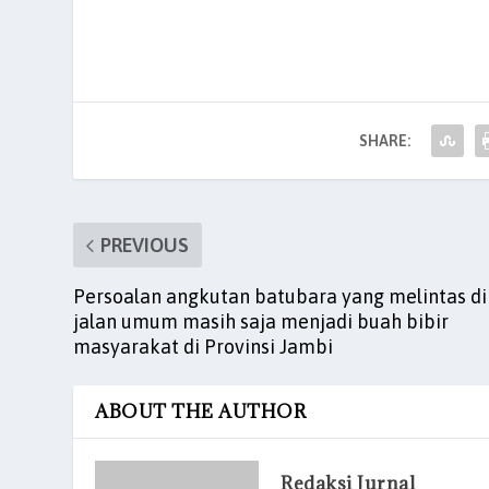
c
itt
ai
at
k
er
ar
e
er
l
s
e
es
e
b
A
dI
t
o
p
n
SHARE:
o
p
k
PREVIOUS
Persoalan angkutan batubara yang melintas di
jalan umum masih saja menjadi buah bibir
masyarakat di Provinsi Jambi
ABOUT THE AUTHOR
Redaksi Jurnal