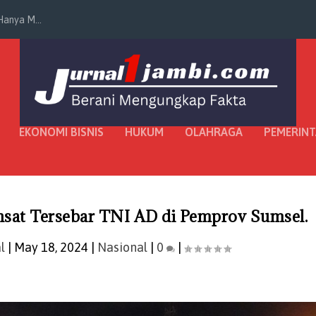
anya M...
EKONOMI BISNIS
HUKUM
OLAHRAGA
PEMERIN
nsat Tersebar TNI AD di Pemprov Sumsel.
l
|
May 18, 2024
|
Nasional
|
0
|