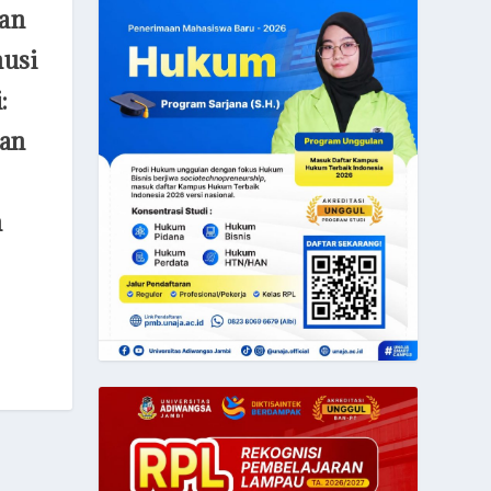
an
usi
:
dan
n