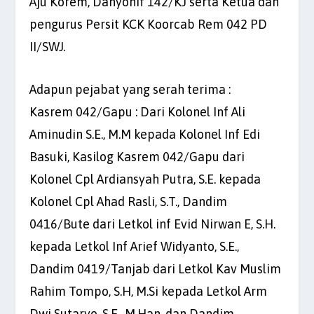
Aju Korem, Danyonif 142/KJ serta Ketua dan
pengurus Persit KCK Koorcab Rem 042 PD
II/SWJ.
Adapun pejabat yang serah terima :
Kasrem 042/Gapu : Dari Kolonel Inf Ali
Aminudin S.E., M.M kepada Kolonel Inf Edi
Basuki, Kasilog Kasrem 042/Gapu dari
Kolonel Cpl Ardiansyah Putra, S.E. kepada
Kolonel Cpl Ahad Rasli, S.T., Dandim
0416/Bute dari Letkol inf Evid Nirwan E, S.H.
kepada Letkol Inf Arief Widyanto, S.E.,
Dandim 0419/Tanjab dari Letkol Kav Muslim
Rahim Tompo, S.H, M.Si kepada Letkol Arm
Dwi Sutaryo, S.E., M.Han. dan Dandim