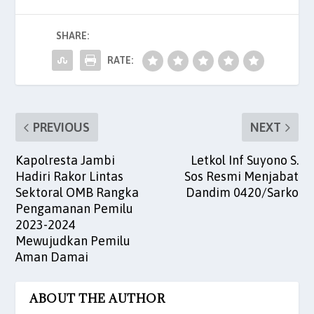
b
A
dI
t
SHARE:
o
p
n
o
p
RATE:
k
PREVIOUS
NEXT
Kapolresta Jambi
Letkol Inf Suyono S.
Hadiri Rakor Lintas
Sos Resmi Menjabat
Sektoral OMB Rangka
Dandim 0420/Sarko
Pengamanan Pemilu
2023-2024
Mewujudkan Pemilu
Aman Damai
ABOUT THE AUTHOR