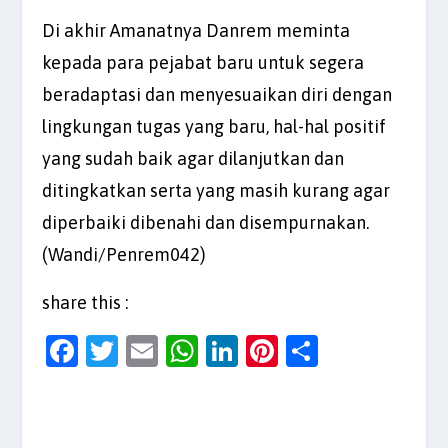
Di akhir Amanatnya Danrem meminta
kepada para pejabat baru untuk segera
beradaptasi dan menyesuaikan diri dengan
lingkungan tugas yang baru, hal-hal positif
yang sudah baik agar dilanjutkan dan
ditingkatkan serta yang masih kurang agar
diperbaiki dibenahi dan disempurnakan.
(Wandi/Penrem042)
share this :
F
T
E
W
Li
Pi
S
a
w
m
h
n
nt
h
c
itt
ai
at
k
er
ar
e
er
l
s
e
es
e