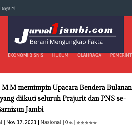
anya M...
EKONOMI BISNIS
HUKUM
OLAHRAGA
PEMERIN
E., M.M memimpin Upacara Bendera Bulanan
ang diikuti seluruh Prajurit dan PNS se-
arnizun Jambi
l
|
Nov 17, 2023
|
Nasional
|
0
|