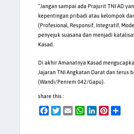
“Jangan sampai ada Prajurit TNI AD yang
kepentingan pribadi atau kelompok dan 
(Profesional, Responsif, Integratif, Mo
penyejuk suasana dan menjadi katalisa
Kasad.
Di akhir Amanatnya Kasad mengucapkan
Jajaran TNI Angkatan Darat dan terus be
(Wandi/Penrem 042/Gapu).
share this :
F
T
E
W
Li
Pi
S
a
w
m
h
n
nt
h
c
itt
ai
at
k
er
ar