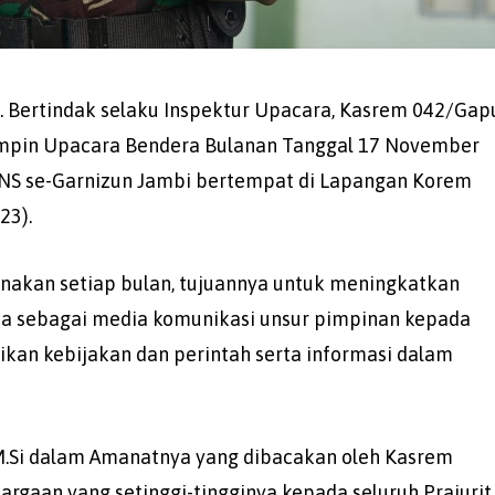
. Bertindak selaku Inspektur Upacara, Kasrem 042/Gap
emimpin Upacara Bendera Bulanan Tanggal 17 November
n PNS se-Garnizun Jambi bertempat di Lapangan Korem
23).
anakan setiap bulan, tujuannya untuk meningkatkan
rta sebagai media komunikasi unsur pimpinan kepada
an kebijakan dan perintah serta informasi dalam
, M.Si dalam Amanatnya yang dibacakan oleh Kasrem
gaan yang setinggi-tingginya kepada seluruh Prajurit