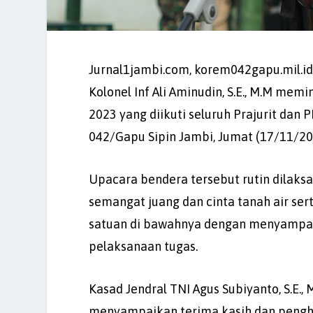
Jurnal1jambi.com, korem042gapu.mil.id
Kolonel Inf Ali Aminudin, S.E., M.M m
2023 yang diikuti seluruh Prajurit da
042/Gapu Sipin Jambi, Jumat (17/11/20
Upacara bendera tersebut rutin dilaks
semangat juang dan cinta tanah air se
satuan di bawahnya dengan menyampaik
pelaksanaan tugas.
Kasad Jendral TNI Agus Subiyanto, S.E.
menyampaikan terima kasih dan penghar