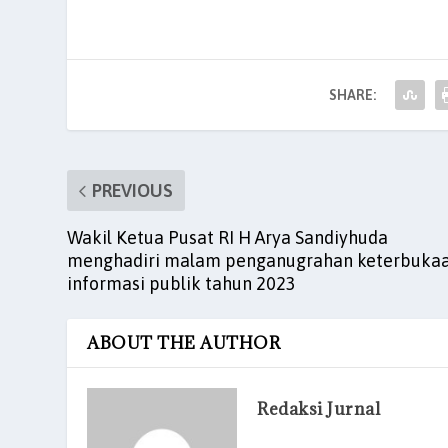
e
er
l
s
e
es
e
b
A
dI
t
o
p
n
SHARE:
o
p
k
PREVIOUS
Wakil Ketua Pusat RI H Arya Sandiyhuda
menghadiri malam penganugrahan keterbuka
informasi publik tahun 2023
ABOUT THE AUTHOR
Redaksi Jurnal