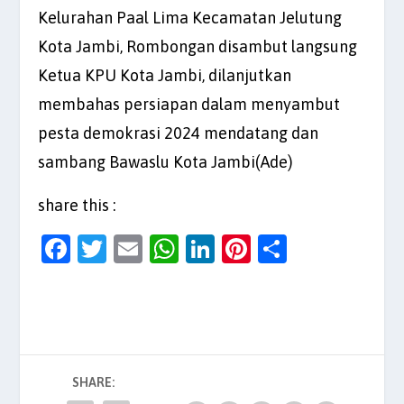
Kelurahan Paal Lima Kecamatan Jelutung
Kota Jambi, Rombongan disambut langsung
Ketua KPU Kota Jambi, dilanjutkan
membahas persiapan dalam menyambut
pesta demokrasi 2024 mendatang dan
sambang Bawaslu Kota Jambi(Ade)
share this :
F
T
E
W
Li
Pi
S
a
w
m
h
n
nt
h
c
itt
ai
at
k
er
ar
e
er
l
s
e
es
e
b
A
dI
t
SHARE:
o
p
n