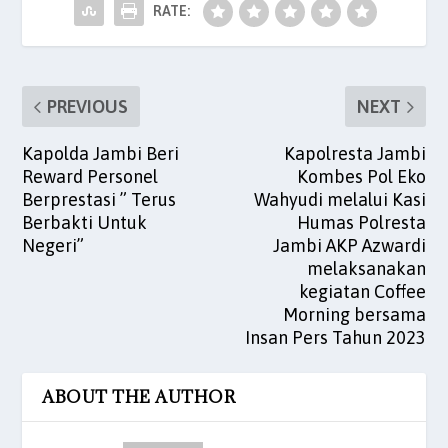
o
p
RATE:
k
PREVIOUS
NEXT
Kapolda Jambi Beri
Kapolresta Jambi
Reward Personel
Kombes Pol Eko
Berprestasi ” Terus
Wahyudi melalui Kasi
Berbakti Untuk
Humas Polresta
Negeri”
Jambi AKP Azwardi
melaksanakan
kegiatan Coffee
Morning bersama
Insan Pers Tahun 2023
ABOUT THE AUTHOR