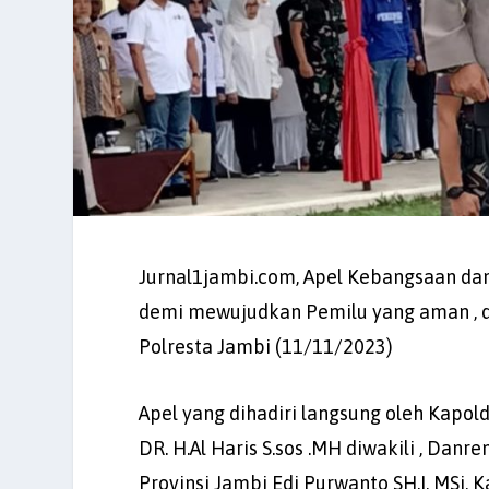
Jurnal1jambi.com, Apel Kebangsaan dan
demi mewujudkan Pemilu yang aman , d
Polresta Jambi (11/11/2023)
Apel yang dihadiri langsung oleh Kapol
DR. H.Al Haris S.sos .MH diwakili , Da
Provinsi Jambi Edi Purwanto SH.I, MSi,