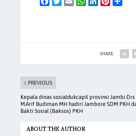
F
T
E
W
Li
Pi
S
a
w
m
h
n
nt
h
c
itt
ai
at
k
er
ar
e
er
l
s
e
es
e
b
A
dI
t
o
p
n
SHARE:
o
p
k
PREVIOUS
Kepala dinas sosialdukcapil provinsi Jambi Drs
M.Arif Budiman MH hadiri Jambore SDM PKH d
Bakti Sosial (Baksos) PKH
ABOUT THE AUTHOR