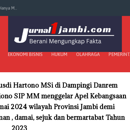
anya M...
EKONOMI BISNIS
HUKUM
OLAHRAGA
PEMERIN
Rusdi Hartono MSi di Dampingi Danrem
iono SIP MM menggelar Apel Kebangsaan
mai 2024 wilayah Provinsi Jambi demi
n , damai, sejuk dan bermartabat Tahun
2023