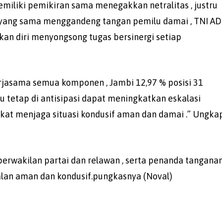
iliki pemikiran sama menegakkan netralitas , justru
 yang sama menggandeng tangan pemilu damai , TNI AD
kan diri menyongsong tugas bersinergi setiap
erjasama semua komponen , Jambi 12,97 % posisi 31
lu tetap di antisipasi dapat meningkatkan eskalasi
kat menjaga situasi kondusif aman dan damai .” Ungka
perwakilan partai dan relawan , serta penanda tangana
jalan aman dan kondusif.pungkasnya (Noval)