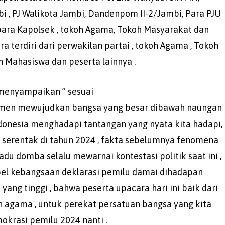
, PJ Walikota Jambi, Dandenpom II-2/Jambi, Para PJU
 para Kapolsek , tokoh Agama, Tokoh Masyarakat dan
ra terdiri dari perwakilan partai , tokoh Agama , Tokoh
n Mahasiswa dan peserta lainnya .
 menyampaikan ” sesuai
itmen mewujudkan bangsa yang besar dibawah naungan
ndonesia menghadapi tantangan yang nyata kita hadapi,
 serentak di tahun 2024 , fakta sebelumnya fenomena
k adu domba selalu mewarnai kontestasi politik saat ini ,
apel kebangsaan deklarasi pemilu damai dihadapan
ang tinggi , bahwa peserta upacara hari ini baik dari
oh agama , untuk perekat persatuan bangsa yang kita
okrasi pemilu 2024 nanti .