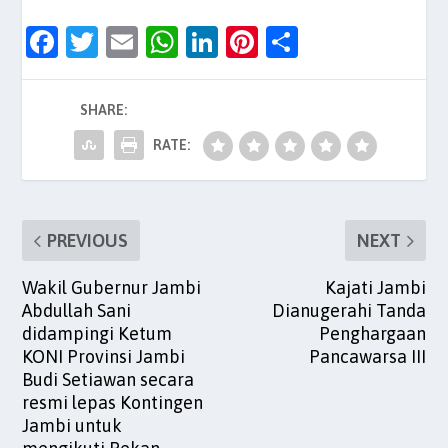
F
T
E
W
Li
Pi
S
a
w
m
h
n
nt
h
c
itt
ai
at
k
er
ar
SHARE:
e
er
l
s
e
es
e
RATE:
b
A
dI
t
o
p
n
o
p
PREVIOUS
NEXT
k
Wakil Gubernur Jambi
Kajati Jambi
Abdullah Sani
Dianugerahi Tanda
didampingi Ketum
Penghargaan
KONI Provinsi Jambi
Pancawarsa III
Budi Setiawan secara
resmi lepas Kontingen
Jambi untuk