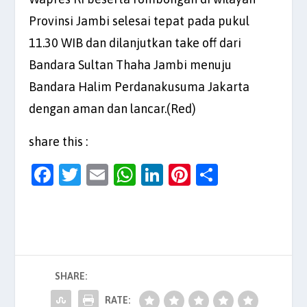
Provinsi Jambi selesai tepat pada pukul
11.30 WIB dan dilanjutkan take off dari
Bandara Sultan Thaha Jambi menuju
Bandara Halim Perdanakusuma Jakarta
dengan aman dan lancar.(Red)
share this :
F
T
E
W
Li
Pi
S
a
w
m
h
n
nt
h
c
itt
ai
at
k
er
ar
e
er
l
s
e
es
e
b
A
dI
t
SHARE:
o
p
n
o
p
RATE: