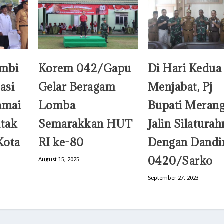
ambi
Korem 042/Gapu
Di Hari Kedua
asi
Gelar Beragam
Menjabat, Pj
amai
Lomba
Bupati Merang
ntak
Semarakkan HUT
Jalin Silatura
Kota
RI ke-80
Dengan Dand
0420/Sarko
August 15, 2025
September 27, 2023