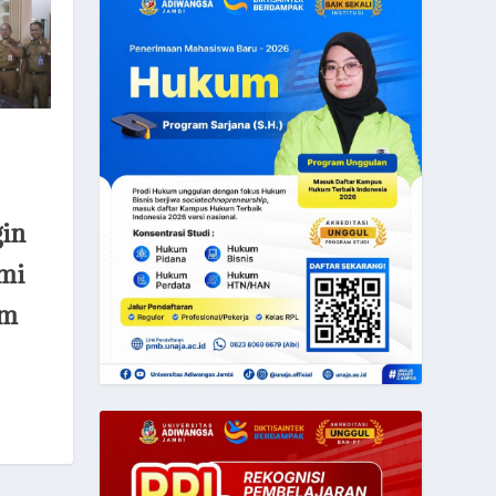
in
hmi
im