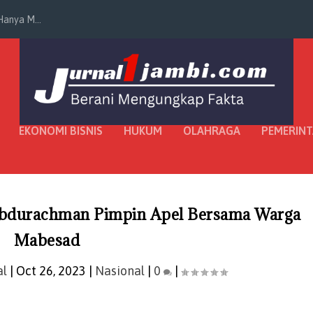
anya M...
EKONOMI BISNIS
HUKUM
OLAHRAGA
PEMERIN
Abdurachman Pimpin Apel Bersama Warga
Mabesad
al
|
Oct 26, 2023
|
Nasional
|
0
|