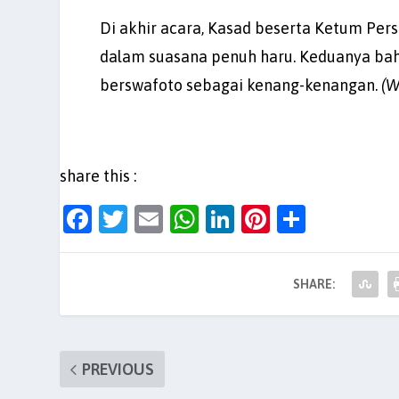
Di akhir acara, Kasad beserta Ketum Per
dalam suasana penuh haru. Keduanya bah
berswafoto sebagai kenang-kenangan.
(W
share this :
F
T
E
W
Li
Pi
S
a
w
m
h
n
nt
h
c
itt
ai
at
k
er
ar
SHARE:
e
er
l
s
e
es
e
b
A
dI
t
o
p
n
PREVIOUS
o
p