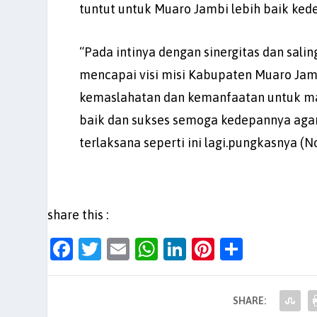
tuntut untuk Muaro Jambi lebih baik ked
“Pada intinya dengan sinergitas dan sali
mencapai visi misi Kabupaten Muaro Jam
kemaslahatan dan kemanfaatan untuk ma
baik dan sukses semoga kedepannya aga
terlaksana seperti ini lagi.pungkasnya (N
share this :
F
T
E
W
Li
Pi
S
a
w
m
h
n
nt
h
c
itt
ai
at
k
er
ar
SHARE:
e
er
l
s
e
es
e