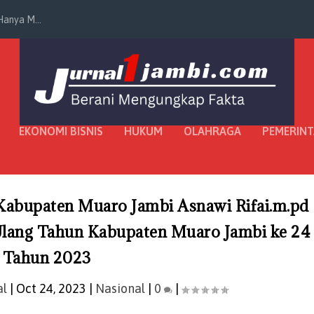
anya M...
EKONOMI BISNIS
HUKUM
OLAHRAGA
PEMERIN
Kabupaten Muaro Jambi Asnawi Rifai.m.pd
Ulang Tahun Kabupaten Muaro Jambi ke 24
Tahun 2023
al
|
Oct 24, 2023
|
Nasional
|
0
|