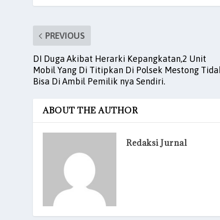
b
A
dI
t
o
p
n
PREVIOUS
o
p
DI Duga Akibat Herarki Kepangkatan,2 Unit
k
Mobil Yang Di Titipkan Di Polsek Mestong Tida
Bisa Di Ambil Pemilik nya Sendiri.
ABOUT THE AUTHOR
Redaksi Jurnal