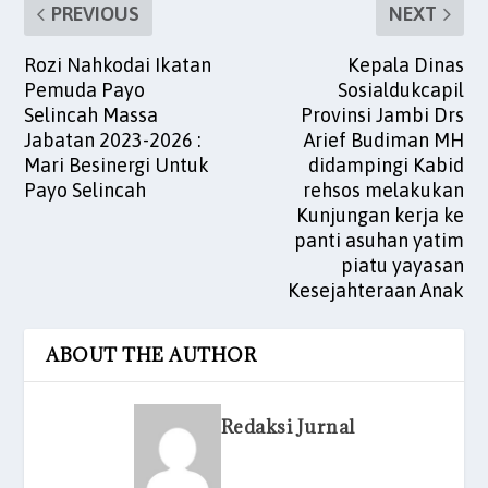
o
p
PREVIOUS
NEXT
k
Rozi Nahkodai Ikatan
Kepala Dinas
Pemuda Payo
Sosialdukcapil
Selincah Massa
Provinsi Jambi Drs
Jabatan 2023-2026 :
Arief Budiman MH
Mari Besinergi Untuk
didampingi Kabid
Payo Selincah
rehsos melakukan
Kunjungan kerja ke
panti asuhan yatim
piatu yayasan
Kesejahteraan Anak
ABOUT THE AUTHOR
Redaksi Jurnal