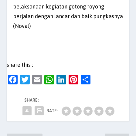
pelaksanaan kegiatan gotong royong
berjalan dengan lancar dan baik.pungkasnya
(Noval)
share this :
F
T
E
W
Li
Pi
S
a
w
m
h
n
nt
h
c
itt
ai
at
k
er
ar
SHARE:
e
er
l
s
e
es
e
RATE:
b
A
dI
t
o
p
n