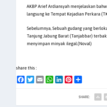
AKBP Arief Ardiansyah menjelaskan bahw
langsung ke Tempat Kejadian Perkara (TK
Sebelumnya, Sebuah gudang yang berloka
Tanjung Jabung Barat (Tanjabbar) terbak
menyimpan minyak ilegal.(Noval)
share this :
F
T
E
W
Li
Pi
S
a
w
m
h
n
nt
h
c
itt
ai
at
k
er
ar
SHARE:
e
er
l
s
e
es
e