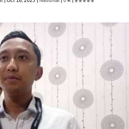
al
|
Oct 16, 2023
|
Nasional
|
0
|