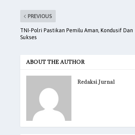
b
A
dI
t
o
p
n
PREVIOUS
o
p
TNI-Polri Pastikan Pemilu Aman, Kondusif Dan
k
Sukses
ABOUT THE AUTHOR
Redaksi Jurnal