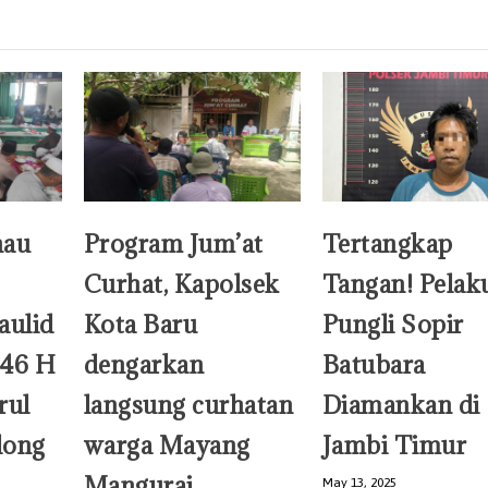
nau
Program Jum’at
Tertangkap
Curhat, Kapolsek
Tangan! Pelak
aulid
Kota Baru
Pungli Sopir
46 H
dengarkan
Batubara
rul
langsung curhatan
Diamankan di
dong
warga Mayang
Jambi Timur
Mangurai
May 13, 2025