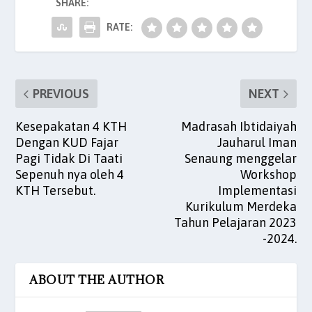
SHARE:
e
er
l
s
e
es
e
RATE:
b
A
dI
t
o
p
n
o
p
PREVIOUS
NEXT
k
Kesepakatan 4 KTH
Madrasah Ibtidaiyah
Dengan KUD Fajar
Jauharul Iman
Pagi Tidak Di Taati
Senaung menggelar
Sepenuh nya oleh 4
Workshop
KTH Tersebut.
Implementasi
Kurikulum Merdeka
Tahun Pelajaran 2023
-2024.
ABOUT THE AUTHOR