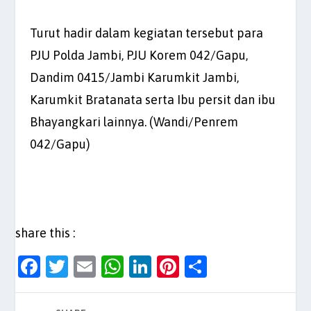
Turut hadir dalam kegiatan tersebut para
PJU Polda Jambi, PJU Korem 042/Gapu,
Dandim 0415/Jambi Karumkit Jambi,
Karumkit Bratanata serta Ibu persit dan ibu
Bhayangkari lainnya. (Wandi/Penrem
042/Gapu)
share this :
F
T
E
W
Li
Pi
S
a
w
m
h
n
nt
h
c
itt
ai
at
k
er
ar