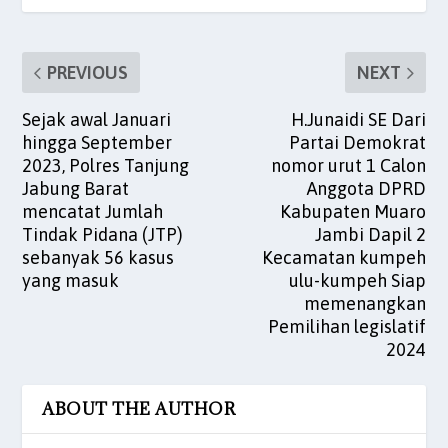
k
PREVIOUS
NEXT
Sejak awal Januari
H.Junaidi SE Dari
hingga September
Partai Demokrat
2023, Polres Tanjung
nomor urut 1 Calon
Jabung Barat
Anggota DPRD
mencatat Jumlah
Kabupaten Muaro
Tindak Pidana (JTP)
Jambi Dapil 2
sebanyak 56 kasus
Kecamatan kumpeh
yang masuk
ulu-kumpeh Siap
memenangkan
Pemilihan legislatif
2024
ABOUT THE AUTHOR