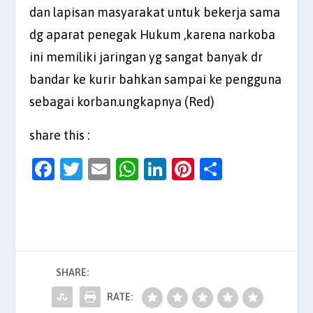
dan lapisan masyarakat untuk bekerja sama
dg aparat penegak Hukum ,karena narkoba
ini memiliki jaringan yg sangat banyak dr
bandar ke kurir bahkan sampai ke pengguna
sebagai korban.ungkapnya (Red)
share this :
F
T
E
W
Li
Pi
S
a
w
m
h
n
nt
h
c
itt
ai
at
k
er
ar
e
er
l
s
e
es
e
b
A
dI
t
SHARE:
o
p
n
o
p
RATE: