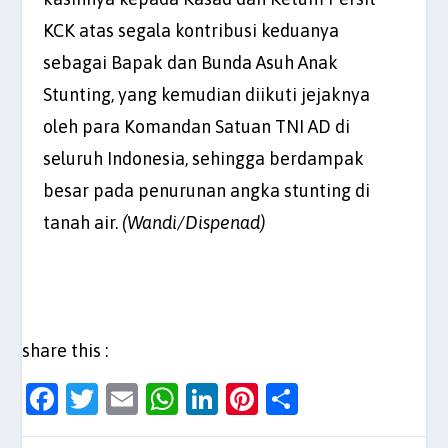
KCK atas segala kontribusi keduanya
sebagai Bapak dan Bunda Asuh Anak
Stunting, yang kemudian diikuti jejaknya
oleh para Komandan Satuan TNI AD di
seluruh Indonesia, sehingga berdampak
besar pada penurunan angka stunting di
tanah air.
(Wandi/Dispenad)
share this :
F
T
E
W
Li
Pi
S
a
w
m
h
n
nt
h