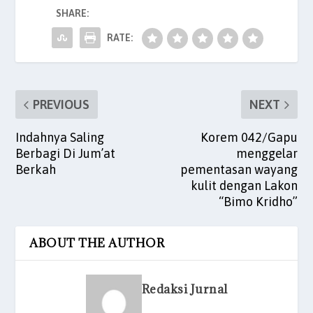
c
itt
ai
at
k
er
ar
SHARE:
e
er
l
s
e
es
e
RATE:
b
A
dI
t
o
p
n
o
p
PREVIOUS
NEXT
k
Indahnya Saling
Korem 042/Gapu
Berbagi Di Jum’at
menggelar
Berkah
pementasan wayang
kulit dengan Lakon
“Bimo Kridho”
ABOUT THE AUTHOR
Redaksi Jurnal