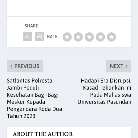
e
er
l
s
e
es
e
b
A
dI
t
SHARE:
o
p
n
o
p
RATE:
k
PREVIOUS
NEXT
Satlantas Polresta
Hadapi Era Disrupsi,
Jambi Peduli
Kasad Tekankan Ini
Kesehatan Bagi-Bagi
Pada Mahasiswa
Masker Kepada
Universitas Pasundan
Pengendara Roda Dua
Tahun 2023
ABOUT THE AUTHOR