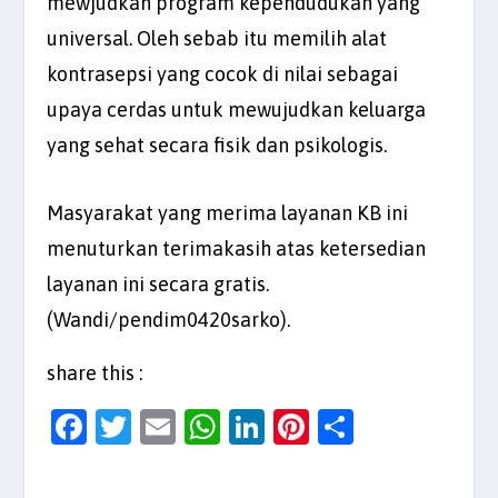
mewjudkan program kependudukan yang
universal. Oleh sebab itu memilih alat
kontrasepsi yang cocok di nilai sebagai
upaya cerdas untuk mewujudkan keluarga
yang sehat secara fisik dan psikologis.
Masyarakat yang merima layanan KB ini
menuturkan terimakasih atas ketersedian
layanan ini secara gratis.
(Wandi/pendim0420sarko).
share this :
F
T
E
W
Li
Pi
S
a
w
m
h
n
nt
h
c
itt
ai
at
k
er
ar