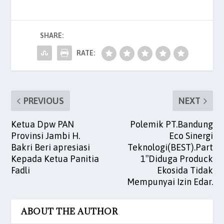
e
er
l
s
e
es
e
b
A
dI
t
SHARE:
o
p
n
o
p
RATE:
k
PREVIOUS
NEXT
Ketua Dpw PAN
Polemik PT.Bandung
Provinsi Jambi H.
Eco Sinergi
Bakri Beri apresiasi
Teknologi(BEST).Part
Kepada Ketua Panitia
1″Diduga Produck
Fadli
Ekosida Tidak
Mempunyai Izin Edar.
ABOUT THE AUTHOR