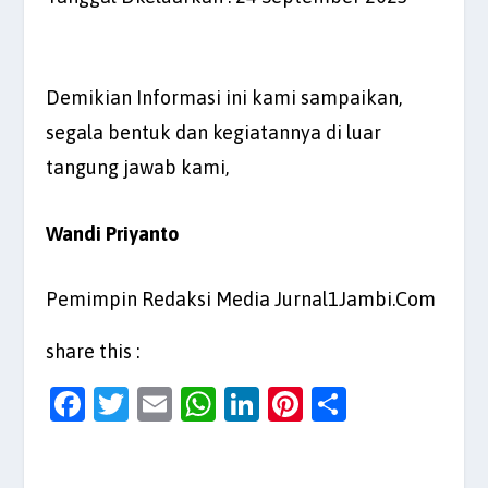
Demikian Informasi ini kami sampaikan,
segala bentuk dan kegiatannya di luar
tangung jawab kami,
Wandi Priyanto
Pemimpin Redaksi Media Jurnal1Jambi.Com
share this :
F
T
E
W
Li
Pi
S
a
w
m
h
n
nt
h
c
itt
ai
at
k
er
ar