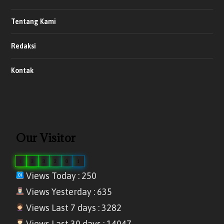
Tentang Kami
Redaksi
Kontak
Our Visitor
1
3
3
2
0
1
Views Today : 250
Views Yesterday : 635
Views Last 7 days : 3282
Views Last 30 days : 14047