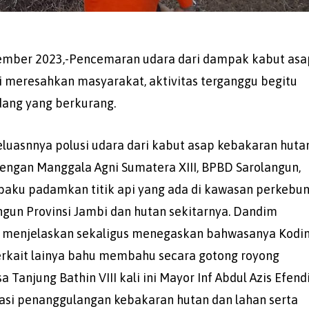
tember 2023,-Pencemaran udara dari dampak kabut asa
ni meresahkan masyarakat, aktivitas terganggu begitu
dang yang berkurang.
uasnnya polusi udara dari kabut asap kebakaran huta
engan Manggala Agni Sumatera XIII, BPBD Sarolangun,
baku padamkan titik api yang ada di kawasan perkebu
ngun Provinsi Jambi dan hutan sekitarnya. Dandim
us menjelaskan sekaligus menegaskan bahwasanya Kodi
terkait lainya bahu membahu secara gotong royong
anjung Bathin VIII kali ini Mayor Inf Abdul Azis Efend
si penanggulangan kebakaran hutan dan lahan serta