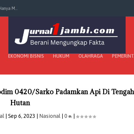
anya M...
EKONOMI BISNIS
HUKUM
OLAHRAGA
PEMERIN
Kodim 0420/Sarko Padamkan Api Di Tenga
Hutan
al
|
Sep 6, 2023
|
Nasional
|
0
|