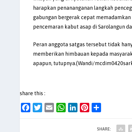
harapkan penananganan langkah pencegaha
gabungan bergerak cepat memadamkan ke
pencemaran kabut asap di Sarolangun dan
Peran anggota satgas tersebut tidak han
memberikan himbauan kepada masyarakat
apapun, tutupnya.(Wandi/mcdim0420sark
share this :
F
T
E
W
Li
Pi
S
a
w
m
h
n
nt
h
c
itt
ai
at
k
er
ar
SHARE: