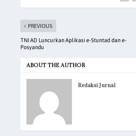
e
er
l
s
e
es
e
b
A
dI
t
o
p
n
PREVIOUS
o
p
TNI AD Luncurkan Aplikasi e-Stuntad dan e-
k
Posyandu
ABOUT THE AUTHOR
Redaksi Jurnal