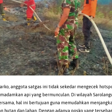
rko, anggota satgas ini tidak sekedar mengecek hotsp
memadamkan api yang bermunculan. Di wilayah Sarolang
bersama, hal ini bertujuan guna memudahkan menjangk
n hutan dan lahan. Dengan adanya posko yang tersebar