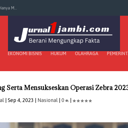
anya M...
EKONOMI BISNIS
HUKUM
OLAHRAGA
PEMERIN
 Serta Mensukseskan Operasi Zebra 202
al
|
Sep 4, 2023
|
Nasional
|
0
|