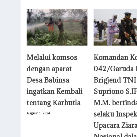
Melalui komsos
Komandan K
dengan aparat
042/Garuda 
Desa Babinsa
Brigjend TNI
ingatkan Kembali
Supriono S.IP
tentang Karhutla
M.M. bertind
selaku Inspe
August 5, 2024
Upacara Ziar
Nasional dal