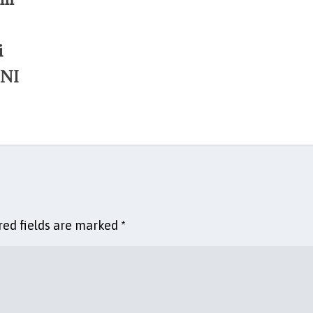
i
TNI
red fields are marked
*