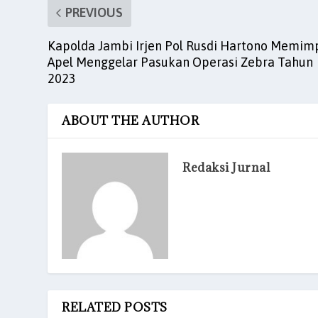
o
p
n
PREVIOUS
o
p
Kapolda Jambi Irjen Pol Rusdi Hartono Memim
k
Apel Menggelar Pasukan Operasi Zebra Tahun
2023
ABOUT THE AUTHOR
Redaksi Jurnal
RELATED POSTS