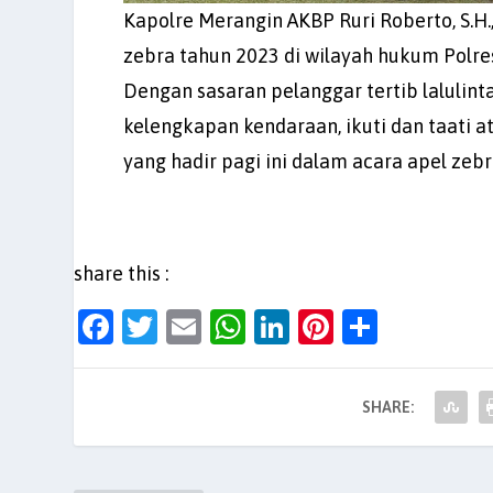
Kapolre Merangin AKBP Ruri Roberto, S.H.,
zebra tahun 2023 di wilayah hukum Polr
Dengan sasaran pelanggar tertib lalulin
kelengkapan kendaraan, ikuti dan taati a
yang hadir pagi ini dalam acara apel ze
share this :
F
T
E
W
Li
Pi
S
a
w
m
h
n
nt
h
c
itt
ai
at
k
er
ar
SHARE:
e
er
l
s
e
es
e
b
A
dI
t