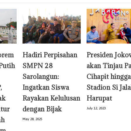
orem
Hadiri Perpisahan
Presiden Joko
Putih
SMPN 28
akan Tinjau P
Sarolangun:
Cihapit hingga
,
Ingatkan Siswa
Stadion Si Jal
ak
Rayakan Kelulusan
Harupat
ktur
dengan Bijak
July 12, 2023
ah
May 28, 2025
am