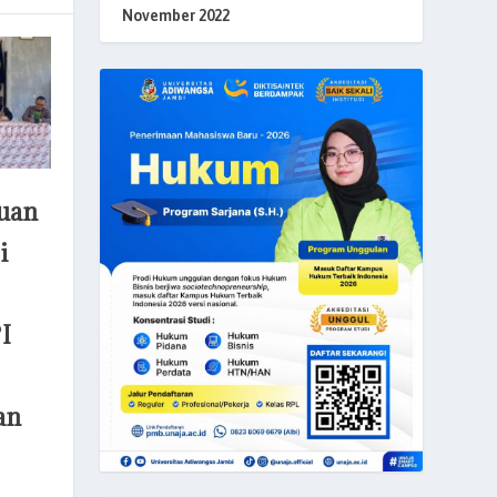
November 2022
uan
i
I
an