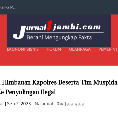
anya M...
EKONOMI BISNIS
HUKUM
OLAHRAGA
PEMERIN
n Himbauan Kapolres Beserta Tim Muspida
e Penyulingan Ilegal
al
|
Sep 2, 2023
|
Nasional
|
0
|