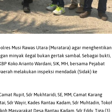
polres Musi Rawas Utara (Muratara) agar menghentikan
gan minyak ilegal bukan gertak sambal. Sebagai bukti,
KBP Koko Arianto Wardani, SIK, MH, bersama Pejabat
aerah melakukan inspeksi mendadak (Sidak) ke
Camat Rupit, Sdr Mukhtaridi, SE, MM, Camat Karang
tai, Sdr Wayir, Kades Rantau Kadam, Sdr Muhtadin, Toko
okoh Masyarakat Desa Rantau Kadam, Sdr Eddy, Tiga (3)