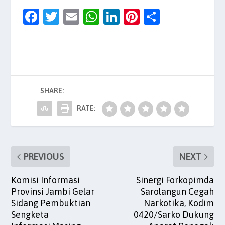
F
T
E
W
Li
Pi
S
a
w
m
h
n
nt
h
c
itt
ai
at
k
er
ar
e
er
l
s
e
es
e
b
A
dI
t
SHARE:
o
p
n
o
p
RATE:
k
PREVIOUS
NEXT
Komisi Informasi
Sinergi Forkopimda
Provinsi Jambi Gelar
Sarolangun Cegah
Sidang Pembuktian
Narkotika, Kodim
Sengketa
0420/Sarko Dukung