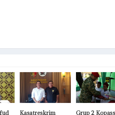
fud
Kasatreskrim
Grup 2 Kopas