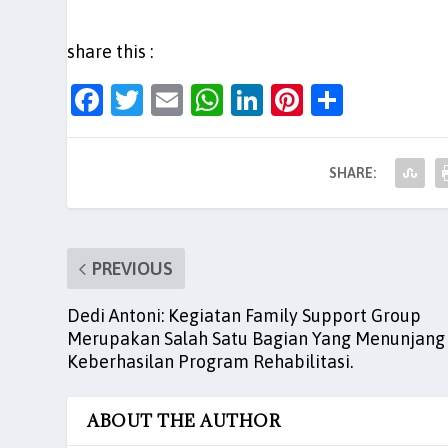
share this :
F
T
E
W
Li
Pi
S
a
w
m
h
n
nt
h
c
itt
ai
at
k
er
ar
SHARE:
e
er
l
s
e
es
e
b
A
dI
t
o
p
n
PREVIOUS
o
p
Dedi Antoni: Kegiatan Family Support Group
k
Merupakan Salah Satu Bagian Yang Menunjang
Keberhasilan Program Rehabilitasi.
ABOUT THE AUTHOR