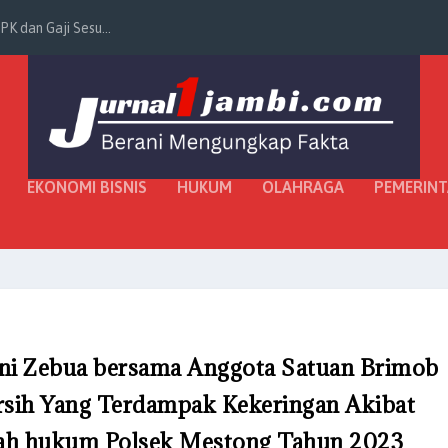
K dan Gaji Sesu...
EKONOMI BISNIS
HUKUM
OLAHRAGA
PEMERIN
ni Zebua bersama Anggota Satuan Brimob
rsih Yang Terdampak Kekeringan Akibat
ah hukum Polsek Mestong Tahun 2023