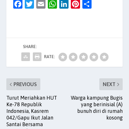
F
T
E
W
Li
Pi
S
a
w
m
h
n
nt
h
c
itt
ai
at
k
er
ar
e
er
l
s
e
es
e
b
A
dI
t
SHARE:
o
p
n
o
p
RATE:
k
PREVIOUS
NEXT
Turut Meriahkan HUT
Warga kampung Bugis
Ke-78 Republik
yang berinisial (A)
Indonesia, Kasrem
bunuh diri di rumah
042/Gapu Ikut Jalan
kosong
Santai Bersama