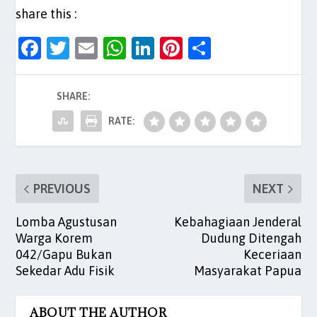
share this :
F
T
E
W
Li
Pi
S
a
w
m
h
n
nt
h
c
itt
ai
at
k
er
ar
SHARE:
e
er
l
s
e
es
e
RATE:
b
A
dI
t
o
p
n
o
p
PREVIOUS
NEXT
k
Lomba Agustusan
Kebahagiaan Jenderal
Warga Korem
Dudung Ditengah
042/Gapu Bukan
Keceriaan
Sekedar Adu Fisik
Masyarakat Papua
ABOUT THE AUTHOR