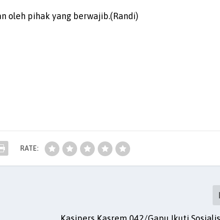
an oleh pihak yang berwajib.(Randi)
RATE:
h
Kasipers Kasrem 042/Gapu Ikuti Sosiali