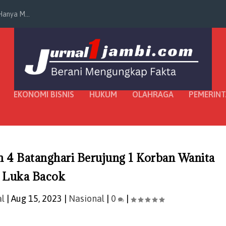
anya M...
EKONOMI BISNIS
HUKUM
OLAHRAGA
PEMERIN
 4 Batanghari Berujung 1 Korban Wanita
Luka Bacok
al
|
Aug 15, 2023
|
Nasional
|
0
|