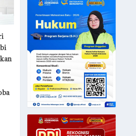
ri
bi
nkan
oba