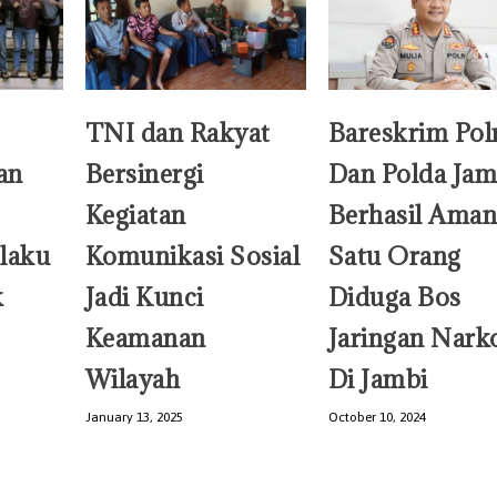
TNI dan Rakyat
Bareskrim Pol
an
Bersinergi
Dan Polda Jam
Kegiatan
Berhasil Ama
laku
Komunikasi Sosial
Satu Orang
k
Jadi Kunci
Diduga Bos
Keamanan
Jaringan Nark
Wilayah
Di Jambi
January 13, 2025
October 10, 2024