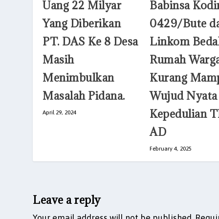
Uang 22 Milyar
Babinsa Kod
Yang Diberikan
0429/Bute d
PT. DAS Ke 8 Desa
Linkom Beda
Masih
Rumah Warg
Menimbulkan
Kurang Mam
Masalah Pidana.
Wujud Nyata
Kepedulian T
April 29, 2024
AD
February 4, 2025
Leave a reply
Your email address will not be published.
Requi