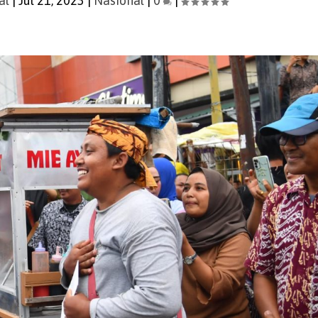
al
|
Jul 21, 2023
|
Nasional
|
0
|