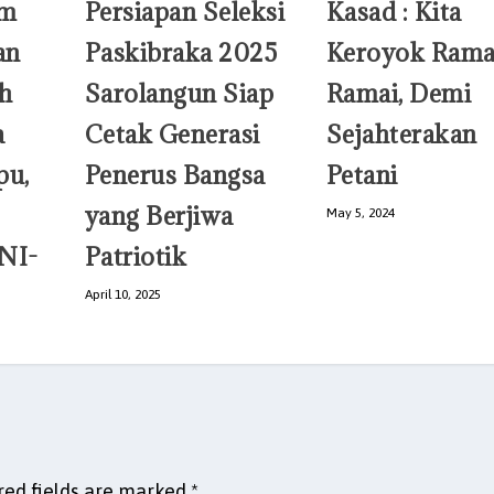
im
Persiapan Seleksi
Kasad : Kita
an
Paskibraka 2025
Keroyok Rama
h
Sarolangun Siap
Ramai, Demi
a
Cetak Generasi
Sejahterakan
pu,
Penerus Bangsa
Petani
yang Berjiwa
May 5, 2024
NI-
Patriotik
April 10, 2025
red fields are marked
*