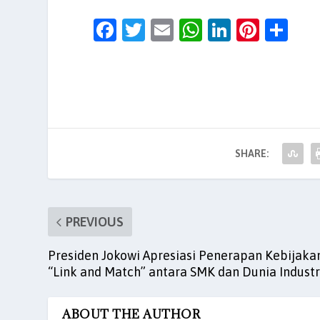
F
T
E
W
Li
Pi
S
a
w
m
h
n
nt
h
c
itt
ai
at
k
er
ar
e
er
l
s
e
es
e
b
A
dI
t
o
p
n
SHARE:
o
p
k
PREVIOUS
Presiden Jokowi Apresiasi Penerapan Kebijaka
“Link and Match” antara SMK dan Dunia Industr
ABOUT THE AUTHOR