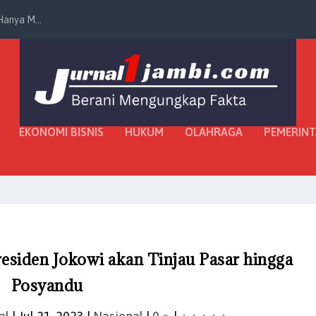
anya M...
EKONOMI BISNIS
HUKUM
OLAHRAGA
PEMERIN
residen Jokowi akan Tinjau Pasar hingga
Posyandu