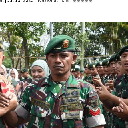
al
|
Jul 15, 2023
|
Nasional
|
0
|