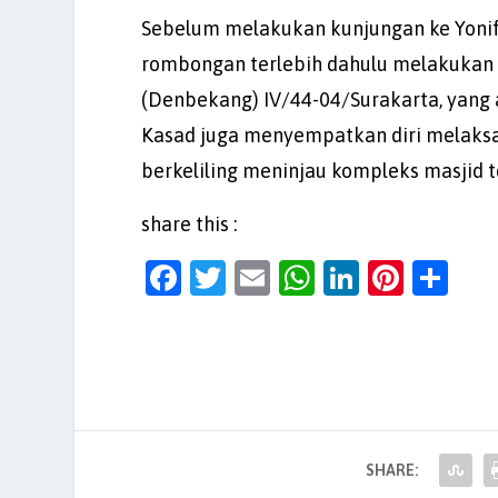
Sebelum melakukan kunjungan ke Yonif
rombongan terlebih dahulu melakukan
(Denbekang) IV/44-04/Surakarta, yang 
Kasad juga menyempatkan diri melaksan
berkeliling meninjau kompleks masjid 
share this :
F
T
E
W
Li
Pi
S
a
w
m
h
n
nt
h
c
itt
ai
at
k
er
ar
e
er
l
s
e
es
e
b
A
dI
t
o
p
n
SHARE:
o
p