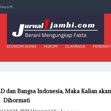
anya M...
EKONOMI BISNIS
HUKUM
OLAHRAGA
PEMERIN
D dan Bangsa Indonesia, Maka Kalian aka
Dihormati