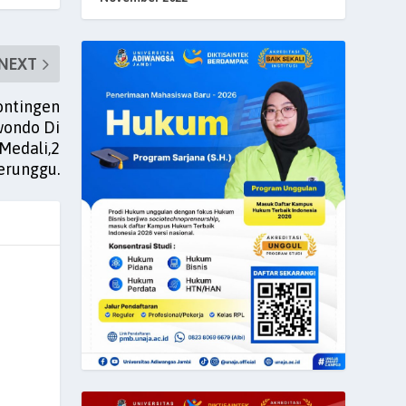
NEXT
ontingen
wondo Di
Medali,2
erunggu.