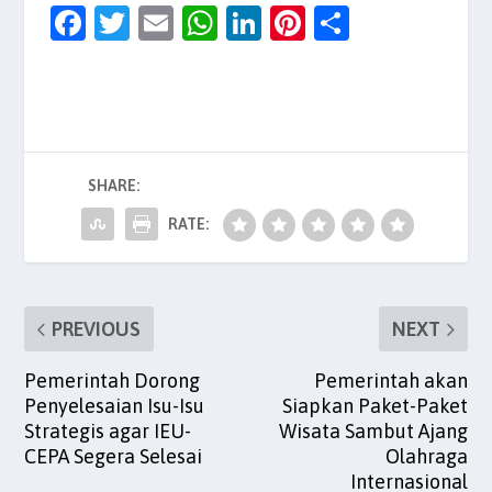
F
T
E
W
Li
Pi
S
a
w
m
h
n
nt
h
c
itt
ai
at
k
er
ar
e
er
l
s
e
es
e
b
A
dI
t
SHARE:
o
p
n
o
p
RATE:
k
PREVIOUS
NEXT
Pemerintah Dorong
Pemerintah akan
Penyelesaian Isu-Isu
Siapkan Paket-Paket
Strategis agar IEU-
Wisata Sambut Ajang
CEPA Segera Selesai
Olahraga
Internasional