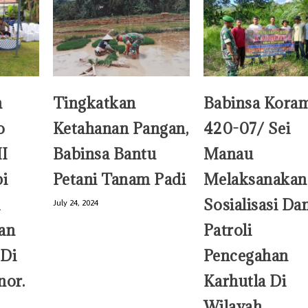
n
Tingkatkan
Babinsa Koram
o
Ketahanan Pangan,
420-07/ Sei
I
Babinsa Bantu
Manau
bi
Petani Tanam Padi
Melaksanakan
Sosialisasi Da
July 24, 2024
an
Patroli
 Di
Pencegahan
or.
Karhutla Di
Wilayah