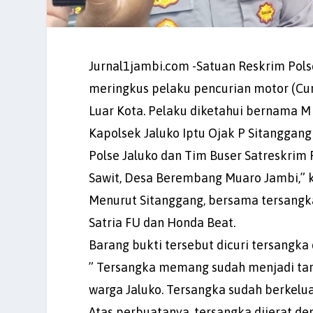
Jurnal1jambi.com -Satuan Reskrim Pols
meringkus pelaku pencurian motor (Cu
Luar Kota. Pelaku diketahui bernama M 
Kapolsek Jaluko Iptu Ojak P Sitangga
Polse Jaluko dan Tim Buser Satreskrim 
Sawit, Desa Berembang Muaro Jambi,” 
Menurut Sitanggang, bersama tersangka d
Satria FU dan Honda Beat.
Barang bukti tersebut dicuri tersangka 
” Tersangka memang sudah menjadi tar
warga Jaluko. Tersangka sudah berkelua
Atas perbuatanya, tersangka dijerat d