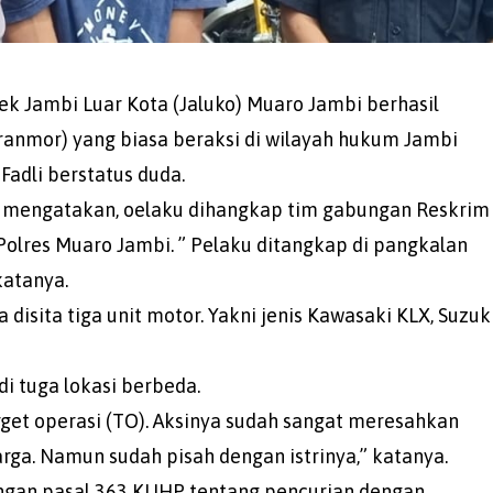
ek Jambi Luar Kota (Jaluko) Muaro Jambi berhasil
ranmor) yang biasa beraksi di wilayah hukum Jambi
Fadli berstatus duda.
ng mengatakan, oelaku dihangkap tim gabungan Reskrim
Polres Muaro Jambi. ” Pelaku ditangkap di pangkalan
katanya.
isita tiga unit motor. Yakni jenis Kawasaki KLX, Suzuk
di tuga lokasi berbeda.
get operasi (TO). Aksinya sudah sangat meresahkan
rga. Namun sudah pisah dengan istrinya,” katanya.
engan pasal 363 KUHP tentang pencurian dengan