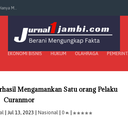
anya M...
EKONOMI BISNIS
HUKUM
OLAHRAGA
PEMERIN
Berhasil Mengamankan Satu orang Pelaku
Curanmor
al
|
Jul 13, 2023
|
Nasional
|
0
|