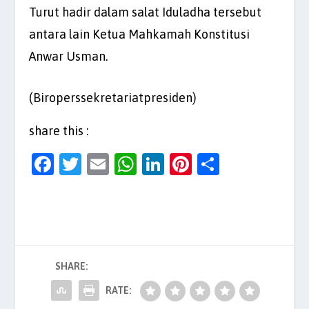
Turut hadir dalam salat Iduladha tersebut
antara lain Ketua Mahkamah Konstitusi
Anwar Usman.
(Biroperssekretariatpresiden)
share this :
F
T
E
W
Li
Pi
S
a
w
m
h
n
nt
h
c
itt
ai
at
k
er
ar
e
er
l
s
e
es
e
b
A
dI
t
SHARE:
o
p
n
o
p
RATE: