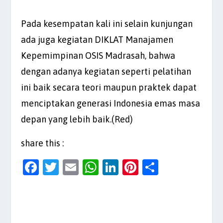
Pada kesempatan kali ini selain kunjungan
ada juga kegiatan DIKLAT Manajamen
Kepemimpinan OSIS Madrasah, bahwa
dengan adanya kegiatan seperti pelatihan
ini baik secara teori maupun praktek dapat
menciptakan generasi Indonesia emas masa
depan yang lebih baik.(Red)
share this :
F
T
E
W
Li
Pi
S
a
w
m
h
n
nt
h
c
itt
ai
at
k
er
ar
e
er
l
s
e
es
e