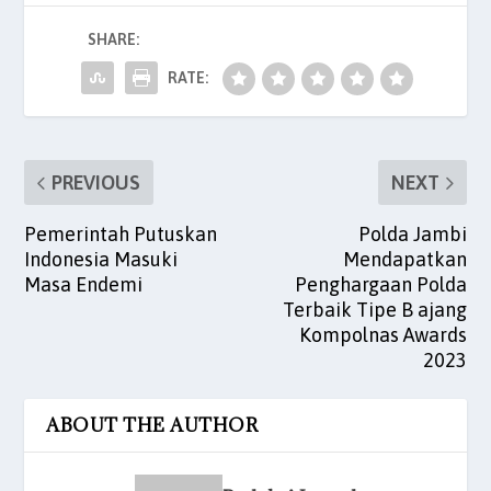
b
A
dI
t
SHARE:
o
p
n
o
p
RATE:
k
PREVIOUS
NEXT
Pemerintah Putuskan
Polda Jambi
Indonesia Masuki
Mendapatkan
Masa Endemi
Penghargaan Polda
Terbaik Tipe B ajang
Kompolnas Awards
2023
ABOUT THE AUTHOR