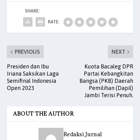
c
itt
ai
at
k
er
ar
SHARE:
e
er
l
s
e
es
e
RATE:
b
A
dI
t
o
p
n
o
p
PREVIOUS
NEXT
k
Presiden dan Ibu
Kuota Bacaleg DPR
Iriana Saksikan Laga
Partai Kebangkitan
Semifinal Indonesia
Bangsa (PKB) Daerah
Open 2023
Pemilihan (Dapil)
Jambi Terisi Penuh.
ABOUT THE AUTHOR
Redaksi Jurnal