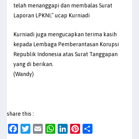
telah menanggapi dan membalas Surat
Laporan LPKNI,” ucap Kurniadi
Kurniadi juga mengucapkan terima kasih
kepada Lembaga Pemberantasan Korupsi
Republik Indonesia atas Surat Tanggapan
yang di berikan.
(Wandy)
share this :
F
T
E
W
Li
Pi
S
a
w
m
h
n
nt
h