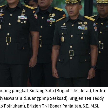
ang pangkat Bintang Satu (Brigadir Jenderal), terdiri
dyaiswara Bid. Juangpimp Seskoad), Brigjen TNI Teddy
o Polhukam), Brigjen TNI Bonar Panjaitan, S.E., M.Si.