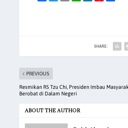
a
w
m
h
n
nt
h
c
itt
ai
at
k
er
ar
e
er
l
s
e
es
e
b
A
dI
t
o
p
n
SHARE:
o
p
k
PREVIOUS
Resmikan RS Tzu Chi, Presiden Imbau Masyara
Berobat di Dalam Negeri
ABOUT THE AUTHOR