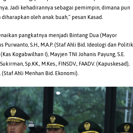
nya. Jadi kehadirannya sebagai pemimpin, dimana pun
n diharapkan oleh anak buah,“ pesan Kasad.
kenaikan pangkatnya menjadi Bintang Dua (Mayor
Purwanto, S.H., M.A.P. (Staf Ahli Bid. Ideologi dan Politi
P. (Kas Kogabwilhan I), Mayjen TNI Johanis Payung, S.E.
Sukirman, Sp.KK., M.Kes., FINSDV., FAADV. (Kapuskesad),
 (Staf Ahli Menhan Bid. Ekonomi).