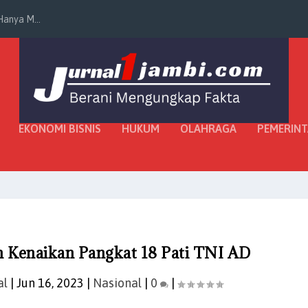
anya M...
EKONOMI BISNIS
HUKUM
OLAHRAGA
PEMERIN
 Kenaikan Pangkat 18 Pati TNI AD
al
|
Jun 16, 2023
|
Nasional
|
0
|