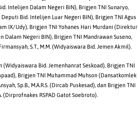
. Intelijen Dalam Negeri BIN), Brigjen TNI Sunaryo,
 Deputi Bid. Intelijen Luar Negeri BIN), Brigjen TNI Agus
odam IX/Udy), Brigjen TNI Yohanes Hari Murdani (Direktur
jen Dalam Negeri BIN), Brigjen TNI Mandrawan Suseno,
 Firmansyah, S.T., M.M. (Widyaiswara Bid. Jemen Akmil).
in (Widyaiswara Bid. Jemenhanrat Seskoad), Brigjen TNI
g Secapaad), Brigjen TNI Muhammad Muhson (Dansatkomlek
nsyah, Sp.B., M.A.R.S. (Dircab Puskesad), dan Brigjen TNI
IHA. (Dirprofnakes RSPAD Gatot Soebroto).