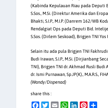
(Kabinda Kepulauan Riau pada Deputi Bid
S.Sos., M.Si. (Direktur Amerika dan Eropa
Bhakti, S.I.P., M.I.P. (Danrem 162/WB K
Rendalgiat Ops pada Deputi Bid. Inteli
S.Sos. (Dirlem Seskoad), Brigjen TNI Yos
Selain itu ada pula Brigjen TNI Fakhrud
Budi Irawan, S.I.P., M.Si. (Dirjianban
TNI), Brigjen TNI dr. Akhmad Rusli Budi A
dr. Ismi Purnawan, Sp.JP(K)., M.A.R.S., F
(Wandy/Dispenad)
share this :
F
T
E
W
Li
Pi
S