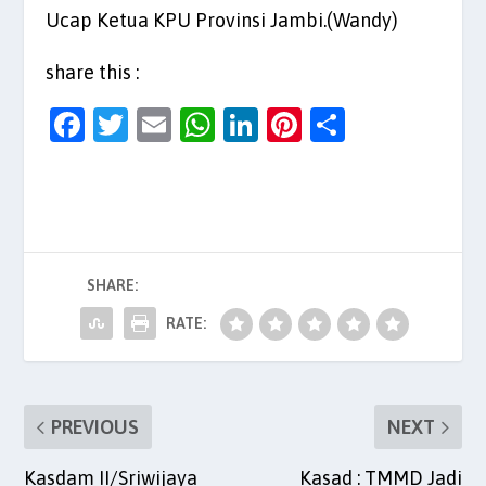
Ucap Ketua KPU Provinsi Jambi.(Wandy)
share this :
F
T
E
W
Li
Pi
S
a
w
m
h
n
nt
h
c
itt
ai
at
k
er
ar
e
er
l
s
e
es
e
b
A
dI
t
SHARE:
o
p
n
o
p
RATE:
k
PREVIOUS
NEXT
Kasdam II/Sriwijaya
Kasad : TMMD Jadi