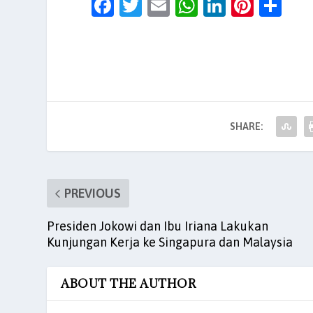
F
T
E
W
Li
Pi
S
a
w
m
h
n
nt
h
c
itt
ai
at
k
er
ar
e
er
l
s
e
es
e
b
A
dI
t
o
p
n
SHARE:
o
p
k
PREVIOUS
Presiden Jokowi dan Ibu Iriana Lakukan
Kunjungan Kerja ke Singapura dan Malaysia
ABOUT THE AUTHOR