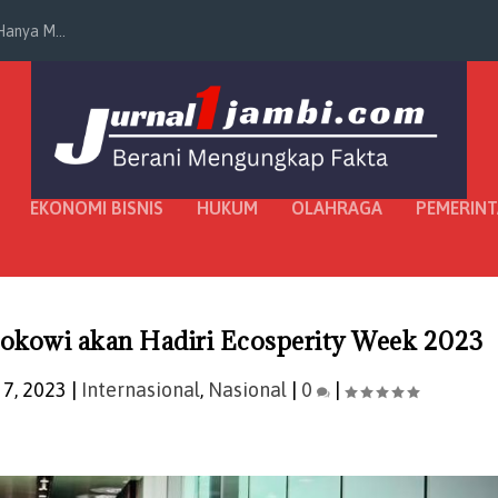
anya M...
EKONOMI BISNIS
HUKUM
OLAHRAGA
PEMERIN
 Jokowi akan Hadiri Ecosperity Week 2023
 7, 2023
|
Internasional
,
Nasional
|
0
|