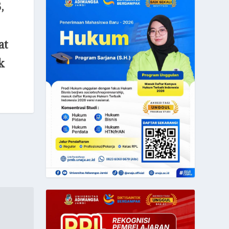
,
at
k