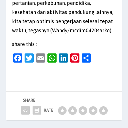
pertanian, perkebunan, pendidika,
kesehatan dan aktivitas pendukung lainnya,
kita tetap optimis pengerjaan selesai tepat
waktu, tegasnya.(Wandy/mcdim0420sarko).
share this :
F
T
E
W
Li
Pi
S
a
w
m
h
n
nt
h
c
itt
ai
at
k
er
ar
e
er
l
s
e
es
e
b
A
dI
t
SHARE:
o
p
n
o
p
RATE:
k