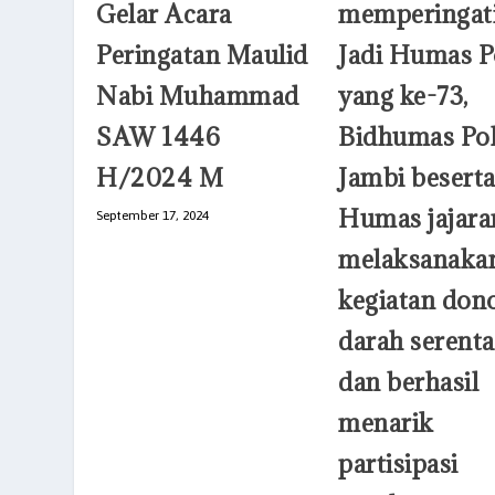
memperingati
Gelar Acara
Jadi Humas P
Peringatan Maulid
yang ke-73,
Nabi Muhammad
Bidhumas Po
SAW 1446
Jambi beserta
H/2024 M
Humas jajara
September 17, 2024
melaksanaka
kegiatan don
darah serent
dan berhasil
menarik
partisipasi