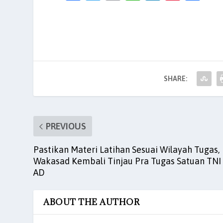
a
w
m
h
n
nt
h
c
itt
ai
at
k
er
ar
e
er
l
s
e
es
e
b
A
dI
t
o
p
n
SHARE:
o
p
k
PREVIOUS
Pastikan Materi Latihan Sesuai Wilayah Tugas,
Wakasad Kembali Tinjau Pra Tugas Satuan TNI
AD
ABOUT THE AUTHOR