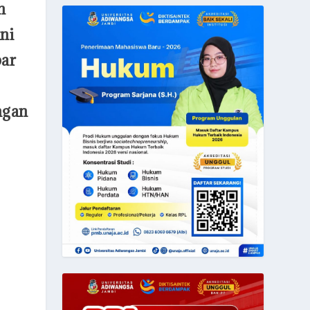
n
ni
ar
ngan