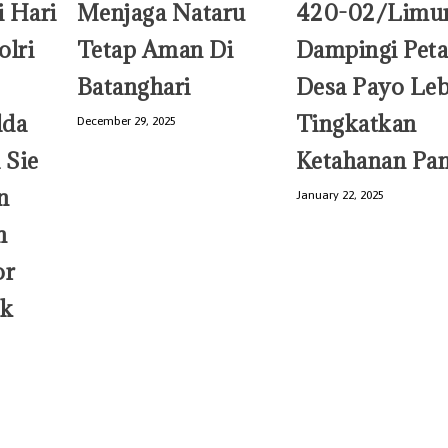
 Hari
Menjaga Nataru
420-02/Limu
olri
Tetap Aman Di
Dampingi Peta
Batanghari
Desa Payo Leb
lda
Tingkatkan
December 29, 2025
 Sie
Ketahanan Pa
n
January 22, 2025
n
or
ak