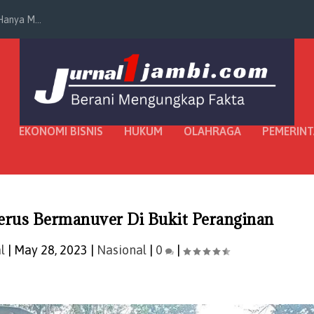
anya M...
EKONOMI BISNIS
HUKUM
OLAHRAGA
PEMERIN
erus Bermanuver Di Bukit Peranginan
l
|
May 28, 2023
|
Nasional
|
0
|