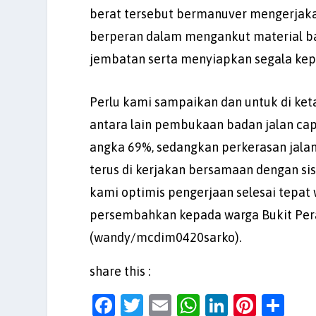
berat tersebut bermanuver mengerjakan
berperan dalam mengankut material b
jembatan serta menyiapkan segala kep
Perlu kami sampaikan dan untuk di ket
antara lain pembukaan badan jalan cap
angka 69%, sedangkan perkerasan jalan
terus di kerjakan bersamaan dengan si
kami optimis pengerjaan selesai tepat
persembahkan kepada warga Bukit Peran
(wandy/mcdim0420sarko).
share this :
F
T
E
W
Li
Pi
S