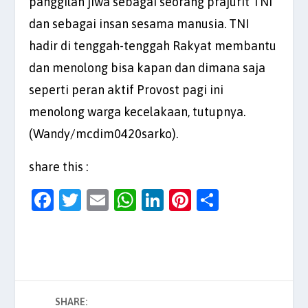
panggilan jiwa sebagai seorang prajurit TNI
dan sebagai insan sesama manusia. TNI
hadir di tenggah-tenggah Rakyat membantu
dan menolong bisa kapan dan dimana saja
seperti peran aktif Provost pagi ini
menolong warga kecelakaan, tutupnya.
(Wandy/mcdim0420sarko).
share this :
F
T
E
W
Li
Pi
S
a
w
m
h
n
nt
h
c
itt
ai
at
k
er
ar
e
er
l
s
e
es
e
b
A
dI
t
SHARE: