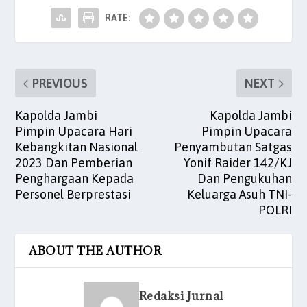
o
p
n
o
p
RATE:
k
PREVIOUS
NEXT
Kapolda Jambi
Kapolda Jambi
Pimpin Upacara Hari
Pimpin Upacara
Kebangkitan Nasional
Penyambutan Satgas
2023 Dan Pemberian
Yonif Raider 142/KJ
Penghargaan Kepada
Dan Pengukuhan
Personel Berprestasi
Keluarga Asuh TNI-
POLRI
ABOUT THE AUTHOR
Redaksi Jurnal