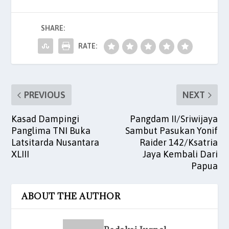
e
er
l
s
e
es
e
b
A
dI
t
SHARE:
o
p
n
o
p
RATE:
k
PREVIOUS
NEXT
Kasad Dampingi
Pangdam II/Sriwijaya
Panglima TNI Buka
Sambut Pasukan Yonif
Latsitarda Nusantara
Raider 142/Ksatria
XLIII
Jaya Kembali Dari
Papua
ABOUT THE AUTHOR