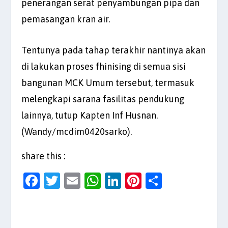
penerangan serat penyambungan pipa dan
pemasangan kran air.
Tentunya pada tahap terakhir nantinya akan
di lakukan proses fhinising di semua sisi
bangunan MCK Umum tersebut, termasuk
melengkapi sarana fasilitas pendukung
lainnya, tutup Kapten Inf Husnan.
(Wandy/mcdim0420sarko).
share this :
F
T
E
W
Li
Pi
S
a
w
m
h
n
nt
h
c
itt
ai
at
k
er
ar