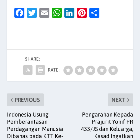
F
T
E
W
Li
Pi
S
a
w
m
h
n
nt
h
c
itt
ai
at
k
er
ar
e
er
l
s
e
es
e
b
A
dI
t
SHARE:
o
p
n
o
p
RATE:
k
PREVIOUS
NEXT
Indonesia Usung
Pengarahan Kepada
Pemberantasan
Prajurit Yonif PR
Perdagangan Manusia
433/JS dan Keluarga,
Dibahas pada KTT Ke-
Kasad Ingatkan