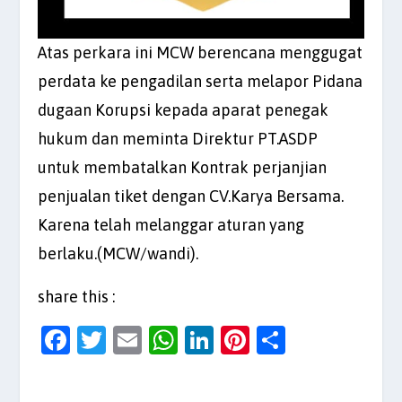
Atas perkara ini MCW berencana menggugat
perdata ke pengadilan serta melapor Pidana
dugaan Korupsi kepada aparat penegak
hukum dan meminta Direktur PT.ASDP
untuk membatalkan Kontrak perjanjian
penjualan tiket dengan CV.Karya Bersama.
Karena telah melanggar aturan yang
berlaku.(MCW/wandi).
share this :
F
T
E
W
Li
Pi
S
a
w
m
h
n
nt
h
c
itt
ai
at
k
er
ar