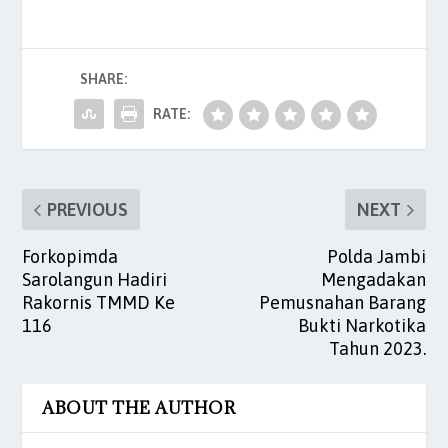
e
er
l
s
e
es
e
b
A
dI
t
SHARE:
o
p
n
o
p
RATE:
k
PREVIOUS
NEXT
Forkopimda
Polda Jambi
Sarolangun Hadiri
Mengadakan
Rakornis TMMD Ke
Pemusnahan Barang
116
Bukti Narkotika
Tahun 2023.
ABOUT THE AUTHOR