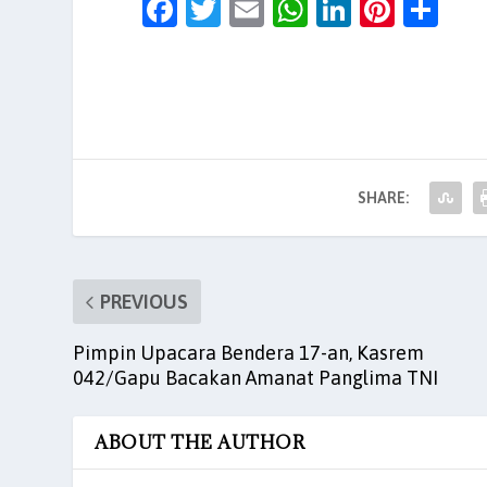
F
T
E
W
Li
Pi
S
a
w
m
h
n
nt
h
c
itt
ai
at
k
er
ar
e
er
l
s
e
es
e
b
A
dI
t
o
p
n
SHARE:
o
p
k
PREVIOUS
Pimpin Upacara Bendera 17-an, Kasrem
042/Gapu Bacakan Amanat Panglima TNI
ABOUT THE AUTHOR