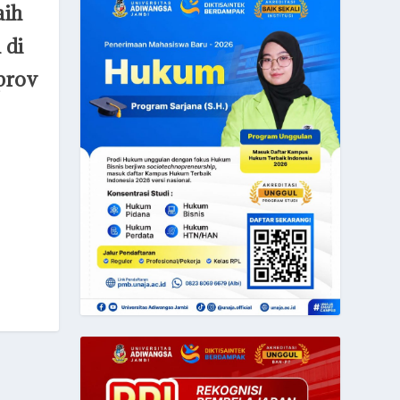
aih
 di
prov