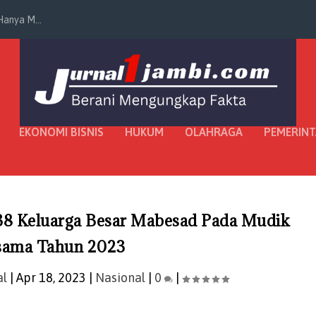
anya M...
EKONOMI BISNIS
HUKUM
OLAHRAGA
PEMERIN
38 Keluarga Besar Mabesad Pada Mudik
sama Tahun 2023
al
|
Apr 18, 2023
|
Nasional
|
0
|